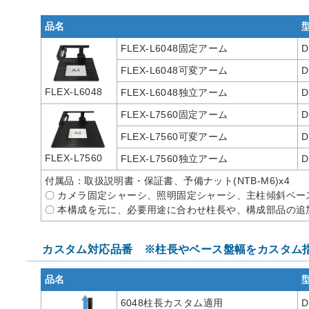
品名
FLEX-L6048固定アーム
D
FLEX-L6048可変アーム
D
FLEX-L6048
FLEX-L6048独立アーム
D
FLEX-L7560固定アーム
D
FLEX-L7560可変アーム
D
FLEX-L7560
FLEX-L7560独立アーム
D
付属品：取扱説明書・保証書、予備ナット(NTB-M6)x4
〇 カメラ固定シャーシ、照明固定シャーシ、主柱傾斜ベー
〇 本構成を元に、必要用途に合わせ柱長や、構成部品の追
カスタム対応品番 ※柱長やベース盤幅をカスタム
品名
6048柱長カスタム適用
D