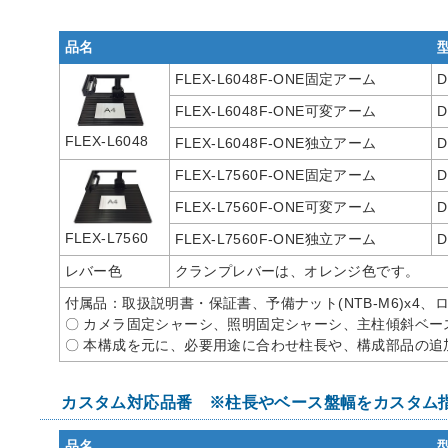
品名
FLEX-L6048F-ONE固定アーム
D
FLEX-L6048F-ONE可変アーム
D
FLEX-L6048
FLEX-L6048F-ONE独立アーム
D
FLEX-L7560F-ONE固定アーム
D
FLEX-L7560F-ONE可変アーム
D
FLEX-L7560
FLEX-L7560F-ONE独立アーム
D
レバー色
クランプレバーは、オレンジ色です。
付属品：取扱説明書・保証書、予備ナット(NTB-M6)x4、
〇 カメラ固定シャーシ、照明固定シャーシ、主柱傾斜ベー
〇 本構成を元に、必要用途に合わせ柱長や、構成部品の追
カスタム対応品番 ※柱長やベース盤幅をカスタム
品名