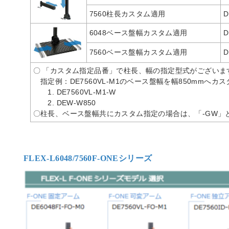
7560柱長カスタム適用
D
6048ベース盤幅カスタム適用
D
7560ベース盤幅カスタム適用
D
〇 「カスタム指定品番」で柱長、幅の指定型式がございます
指定例：DE7560VL-M1のベース盤幅を幅850mmへカ
1. DE7560VL-M1-W
2. DEW-W850
〇柱長、ベース盤幅共にカスタム指定の場合は、「-GW」
FLEX-L6048/7560F-ONEシリーズ