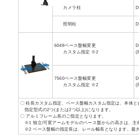
カメラ柱
D
照明柱
D
6048ベース盤幅変更
D
カスタム指定 ※2
7560ベース盤幅変更
D
カスタム指定 ※2
〇 柱長カスタム指定、ベース盤幅カスタム指定は、本体と
指定型式の2つ(または2つ以上)になります。
〇 アルミフレーム長のご指定となります。
※1 独立/可変アームモデルのベース盤からの高さは、主
※2 ベース盤幅の指定長は、レール幅長となります。最大