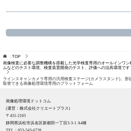
:
TOP
画像検査に必要な調整機構を搭載した光学検査専用のオールインワン検査台
ムなどのテスト環境、検査装置開発のテスト、評価への治具環境です
ラインスキャンカメラ専用の汎用検査ステージ(カメラスタンド)。形
取替できる画像処理環境専用のプラットフォーム
画像処理環境ドットコム
(運営：株式会社クリエートプラス)
〒431-2103
静岡県浜松市浜名区新都田一丁目3-3-1 A4棟
TEL：053-543-6728