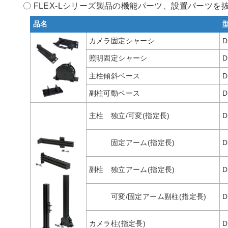
〇 FLEX-Lシリーズ製品の機能パーツ、設置パーツ
品名
カメラ固定シャーシ
D
照明固定シャーシ
D
主柱傾斜ベース
D
副柱可動ベース
D
主柱 独立/可変(指定長)
D
固定アーム(指定長)
D
副柱 独立アーム(指定長)
D
可変/固定アーム副柱(指定長)
D
カメラ柱(指定長)
D