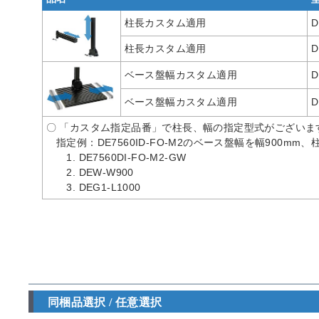
柱長カスタム適用
D
柱長カスタム適用
D
ベース盤幅カスタム適用
D
ベース盤幅カスタム適用
D
〇 「カスタム指定品番」で柱長、幅の指定型式がございます
指定例：DE7560ID-FO-M2のベース盤幅を幅900mm
1. DE7560DI-FO-M2-GW
2. DEW-W900
3. DEG1-L1000
同梱品選択 / 任意選択