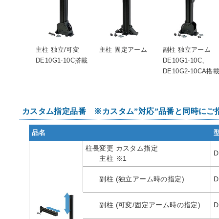
主柱 独立/可変
主柱 固定アーム
副柱 独立アーム
DE10G1-10C搭載
DE10G1-10C、
DE10G2-10CA搭
カスタム指定品番 ※カスタム”対応”品番と同時にご
品名
柱長変更 カスタム指定
D
主柱 ※1
副柱 (独立アーム時の指定)
D
副柱 (可変/固定アーム時の指定)
D